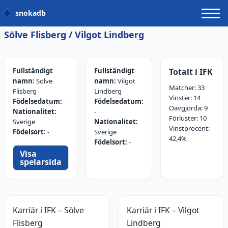
snokadb
Sölve Flisberg / Vilgot Lindberg
Fullständigt
Fullständigt
Totalt i IFK
namn:
Sölve
namn:
Vilgot
Matcher:
33
Flisberg
Lindberg
Vinster:
14
Födelsedatum:
-
Födelsedatum:
Oavgjorda:
9
Nationalitet:
-
Förluster:
10
Sverige
Nationalitet:
Vinstprocent:
Födelsort:
-
Sverige
42,4
%
Födelsort:
-
Visa
spelarsida
Karriär i IFK –
Sölve
Karriär i IFK –
Vilgot
Flisberg
Lindberg