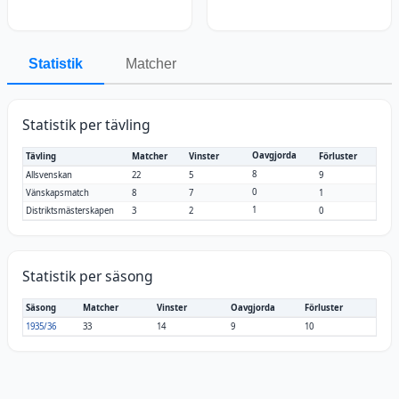
Statistik
Matcher
Statistik per tävling
Oavgjorda
Tävling
Matcher
Vinster
Förluster
8
Allsvenskan
22
5
9
0
Vänskapsmatch
8
7
1
1
Distriktsmästerskapen
3
2
0
Statistik per säsong
Säsong
Matcher
Vinster
Oavgjorda
Förluster
1935/36
33
14
9
10