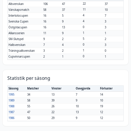
22
Allsvenskan
106
47
37
11
Vänskapsmatch
58
37
10
4
Intertotocupen
16
5
7
4
Svenska Cupen
16
9
3
0
Östgötacupen
16
13
3
1
Alliansserien
11
9
1
5
SM-Slutspel
9
2
2
0
Hallsvenskan
7
4
3
1
Träningsallsvenskan
3
2
0
0
Cupvinnarcupen
2
1
1
Statistik per säsong
Säsong
Matcher
Vinster
Oavgjorda
Förluster
1995
34
13
7
14
1989
58
39
9
10
1988
55
26
10
19
1987
47
22
13
12
1986
50
29
9
12