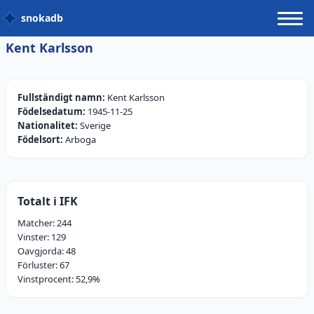
snokadb
Kent Karlsson
Fullständigt namn:
Kent Karlsson
Födelsedatum:
1945-11-25
Nationalitet:
Sverige
Födelsort:
Arboga
Totalt i IFK
Matcher:
244
Vinster:
129
Oavgjorda:
48
Förluster:
67
Vinstprocent:
52,9
%