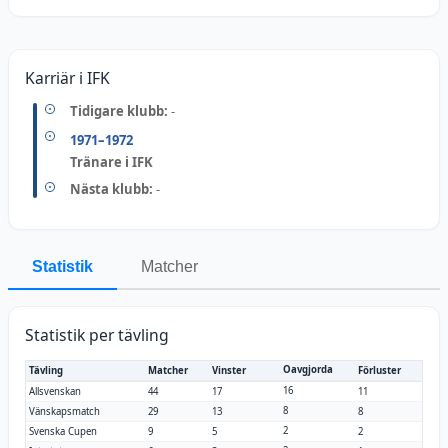
Karriär i IFK
Tidigare klubb:
-
1971
–1972
Tränare i IFK
Nästa klubb:
-
Statistik
Matcher
Statistik per tävling
Oavgjorda
Tävling
Matcher
Vinster
Förluster
16
Allsvenskan
44
17
11
8
Vänskapsmatch
29
13
8
2
Svenska Cupen
9
5
2