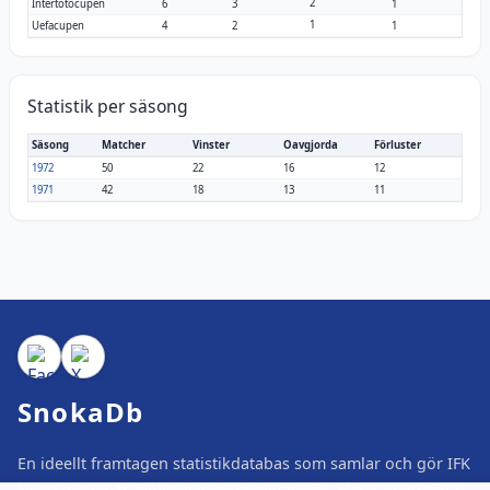
2
Intertotocupen
6
3
1
1
Uefacupen
4
2
1
Statistik per säsong
Säsong
Matcher
Vinster
Oavgjorda
Förluster
1972
50
22
16
12
1971
42
18
13
11
SnokaDb
En ideellt framtagen statistikdatabas som samlar och gör IFK
Norrköpings fotbollshistoria lättillgänglig. Här kan du hitta