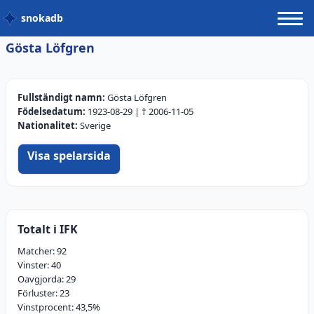
snokadb
Gösta Löfgren
Fullständigt namn:
Gösta Löfgren
Födelsedatum:
1923-08-29
| †
2006-11-05
Nationalitet:
Sverige
Visa spelarsida
Totalt i IFK
Matcher:
92
Vinster:
40
Oavgjorda:
29
Förluster:
23
Vinstprocent:
43,5
%