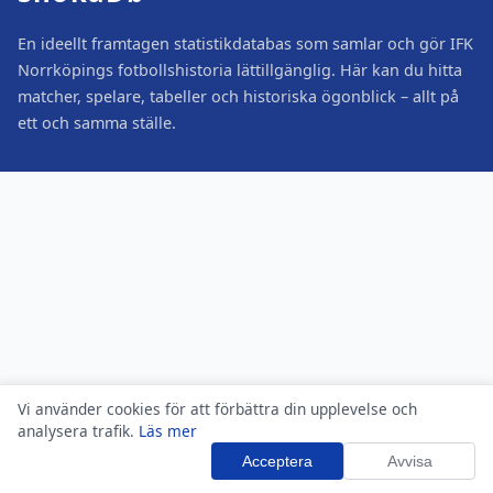
En ideellt framtagen statistikdatabas som samlar och gör IFK
Norrköpings fotbollshistoria lättillgänglig. Här kan du hitta
matcher, spelare, tabeller och historiska ögonblick – allt på
ett och samma ställe.
Vi använder cookies för att förbättra din upplevelse och
analysera trafik.
Läs mer
Acceptera
Avvisa