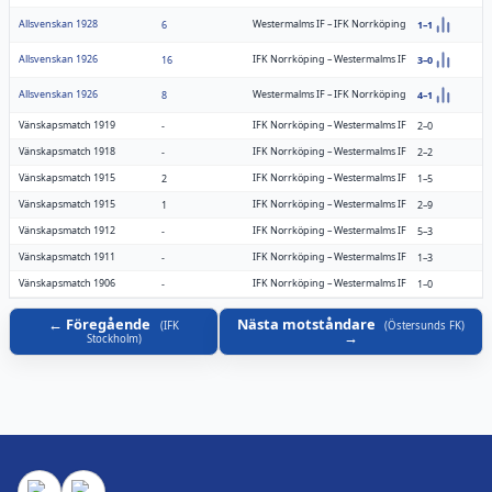
Allsvenskan 1928
Westermalms IF
–
IFK Norrköping
6
1–1
Allsvenskan 1926
IFK Norrköping
–
Westermalms IF
16
3–0
Allsvenskan 1926
Westermalms IF
–
IFK Norrköping
8
4–1
Vänskapsmatch 1919
IFK Norrköping
–
Westermalms IF
-
2–0
Vänskapsmatch 1918
IFK Norrköping
–
Westermalms IF
-
2–2
Vänskapsmatch 1915
IFK Norrköping
–
Westermalms IF
2
1–5
Vänskapsmatch 1915
IFK Norrköping
–
Westermalms IF
1
2–9
Vänskapsmatch 1912
IFK Norrköping
–
Westermalms IF
-
5–3
Vänskapsmatch 1911
IFK Norrköping
–
Westermalms IF
-
1–3
Vänskapsmatch 1906
IFK Norrköping
–
Westermalms IF
-
1–0
Föregående
Nästa motståndare
(
IFK
(
Östersunds FK
)
Stockholm
)