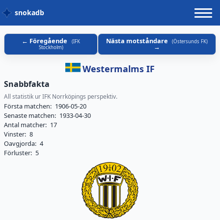
snokadb
Föregående
Nästa motståndare
(
IFK
(
Östersunds FK
)
Stockholm
)
Westermalms IF
Snabbfakta
All statistik ur IFK Norrköpings perspektiv.
Första matchen:
1906-05-20
Senaste matchen:
1933-04-30
Antal matcher:
17
Vinster:
8
Oavgjorda:
4
Förluster:
5