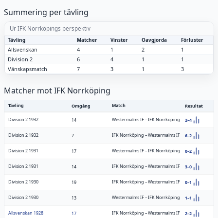
Summering per tävling
Ur IFK Norrköpings perspektiv
Tävling
Matcher
Vinster
Oavgjorda
Förluster
Allsvenskan
4
1
2
1
Division 2
6
4
1
1
Vänskapsmatch
7
3
1
3
Matcher mot IFK Norrköping
Tävling
Match
Omgång
Resultat
Division 2 1932
Westermalms IF
–
IFK Norrköping
14
2–4
Division 2 1932
IFK Norrköping
–
Westermalms IF
7
6–2
Division 2 1931
Westermalms IF
–
IFK Norrköping
17
0–2
Division 2 1931
IFK Norrköping
–
Westermalms IF
14
3–0
Division 2 1930
IFK Norrköping
–
Westermalms IF
19
0–1
Division 2 1930
Westermalms IF
–
IFK Norrköping
13
1–1
Allsvenskan 1928
IFK Norrköping
–
Westermalms IF
17
2–2