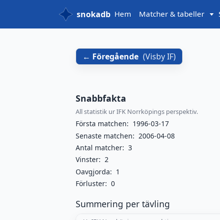
snokadb
Hem
Matcher & tabeller
Föregående
(
Visby IF
)
Snabbfakta
All statistik ur IFK Norrköpings perspektiv.
Första matchen:
1996-03-17
Senaste matchen:
2006-04-08
Antal matcher:
3
Vinster:
2
Oavgjorda:
1
Förluster:
0
Summering per tävling