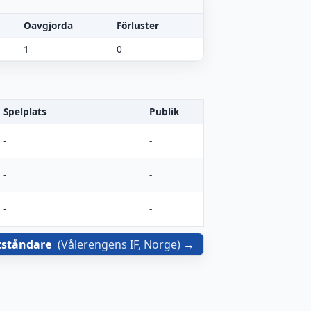
Oavgjorda
Förluster
1
0
Spelplats
Publik
-
-
-
-
-
-
tståndare
(
Vålerengens IF, Norge
)