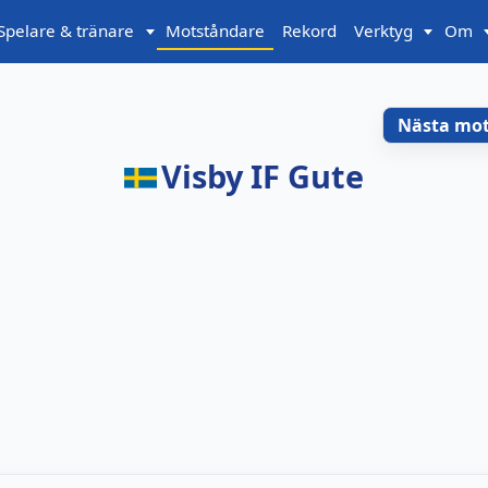
Spelare & tränare
Motståndare
Rekord
Verktyg
Om
Nästa mo
Visby IF Gute