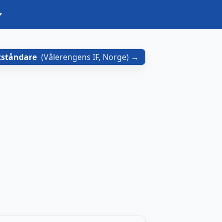
tståndare
(
Vålerengens IF, Norge
)