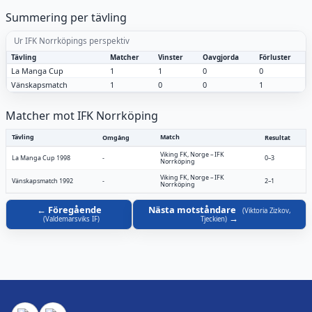
Summering per tävling
Ur IFK Norrköpings perspektiv
Tävling
Matcher
Vinster
Oavgjorda
Förluster
La Manga Cup
1
1
0
0
Vänskapsmatch
1
0
0
1
Matcher mot IFK Norrköping
Tävling
Match
Omgång
Resultat
Viking FK, Norge
–
IFK
La Manga Cup 1998
-
0–3
Norrköping
Viking FK, Norge
–
IFK
Vänskapsmatch 1992
-
2–1
Norrköping
Föregående
Nästa motståndare
(
Viktoria Zizkov,
(
Valdemarsviks IF
)
Tjeckien
)