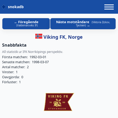
snokadb
Föregående
Nästa motståndare
(
Viktoria Zizkov,
(
Valdemarsviks IF
)
Tjeckien
)
Viking FK, Norge
Snabbfakta
All statistik ur IFK Norrköpings perspektiv.
Första matchen:
1992-03-01
Senaste matchen:
1998-03-07
Antal matcher:
2
Vinster:
1
Oavgjorda:
0
Förluster:
1