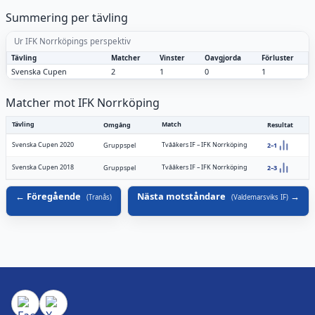
Summering per tävling
Ur IFK Norrköpings perspektiv
Tävling
Matcher
Vinster
Oavgjorda
Förluster
Svenska Cupen
2
1
0
1
Matcher mot IFK Norrköping
Tävling
Match
Omgång
Resultat
Svenska Cupen 2020
Tvååkers IF
–
IFK Norrköping
Gruppspel
2–1
Svenska Cupen 2018
Tvååkers IF
–
IFK Norrköping
Gruppspel
2–3
Föregående
Nästa motståndare
(
Tranås
)
(
Valdemarsviks IF
)