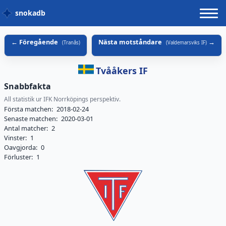
snokadb
Föregående
Nästa motståndare
(
Tranås
)
(
Valdemarsviks IF
)
Tvååkers IF
Snabbfakta
All statistik ur IFK Norrköpings perspektiv.
Första matchen:
2018-02-24
Senaste matchen:
2020-03-01
Antal matcher:
2
Vinster:
1
Oavgjorda:
0
Förluster:
1