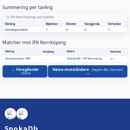
Summering per tävling
Ur IFK Norrköpings perspektiv
Tävling
Matcher
Vinster
Oavgjorda
Förluster
Vänskapsmatch
1
0
0
1
Matcher mot IFK Norrköping
Tävling
Match
Omgång
Resultat
Vänskapsmatch 1985
Skövde AIK
–
IFK Norrköping
-
2–1
Föregående
Nästa motståndare
(
Slagelse B&I, Danmark
)
(
Skåne
)
SnokaDb