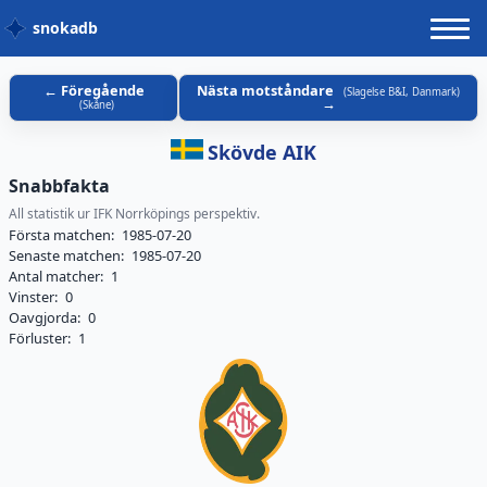
snokadb
Föregående
Nästa motståndare
(
Slagelse B&I, Danmark
)
(
Skåne
)
Skövde AIK
Snabbfakta
All statistik ur IFK Norrköpings perspektiv.
Första matchen:
1985-07-20
Senaste matchen:
1985-07-20
Antal matcher:
1
Vinster:
0
Oavgjorda:
0
Förluster:
1