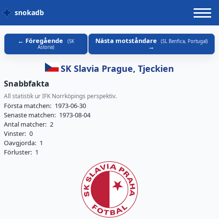
snokadb
Föregående
Nästa motståndare
(
SK
(
SL Benfica, Portugal
)
Astoria
)
SK Slavia Prague, Tjeckien
Snabbfakta
All statistik ur IFK Norrköpings perspektiv.
Första matchen:
1973-06-30
Senaste matchen:
1973-08-04
Antal matcher:
2
Vinster:
0
Oavgjorda:
1
Förluster:
1