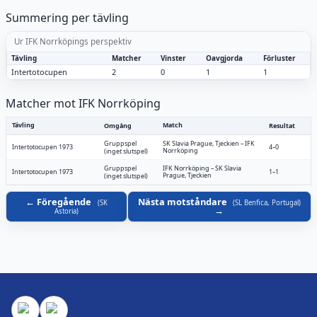
Summering per tävling
Ur IFK Norrköpings perspektiv
Tävling
Matcher
Vinster
Oavgjorda
Förluster
Intertotocupen
2
0
1
1
Matcher mot IFK Norrköping
Tävling
Match
Omgång
Resultat
Gruppspel
SK Slavia Prague, Tjeckien
–
IFK
Intertotocupen 1973
4–0
Norrköping
(inget slutspel)
Gruppspel
IFK Norrköping
–
SK Slavia
Intertotocupen 1973
1–1
Prague, Tjeckien
(inget slutspel)
Föregående
Nästa motståndare
(
SK
(
SL Benfica, Portugal
)
Astoria
)