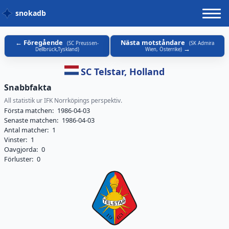
snokadb
Föregående
Nästa motståndare
(
SC Preussen-
(
SK Admira
Dellbrück,Tyskland
)
Wien, Österrike
)
SC Telstar, Holland
Snabbfakta
All statistik ur IFK Norrköpings perspektiv.
Första matchen:
1986-04-03
Senaste matchen:
1986-04-03
Antal matcher:
1
Vinster:
1
Oavgjorda:
0
Förluster:
0