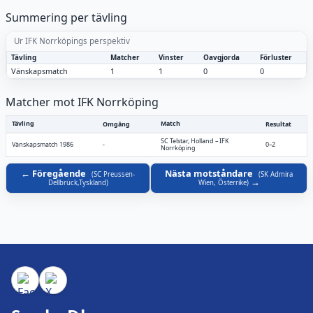
Summering per tävling
Ur IFK Norrköpings perspektiv
Tävling
Matcher
Vinster
Oavgjorda
Förluster
Vänskapsmatch
1
1
0
0
Matcher mot IFK Norrköping
Tävling
Match
Omgång
Resultat
SC Telstar, Holland
–
IFK
Vänskapsmatch 1986
-
0–2
Norrköping
Föregående
Nästa motståndare
(
SC Preussen-
(
SK Admira
Dellbrück,Tyskland
)
Wien, Österrike
)