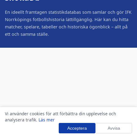
En ideellt framtagen statistikdatabas som samlar och gör IFK
Norrköpings fotbollshistoria lättillgänglig. Här kan du hitta
matcher, spelare, tabeller och historiska ögonblick – allt på
ett och samma ställe.
Vi använder cookies för att förbättra din upplevelse och
analysera trafik.
Läs mer
Acceptera
Avvisa