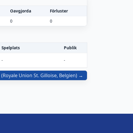
Oavgjorda
Förluster
0
0
Spelplats
Publik
-
-
(
Royale Union St. Gilloise, Belgien
)