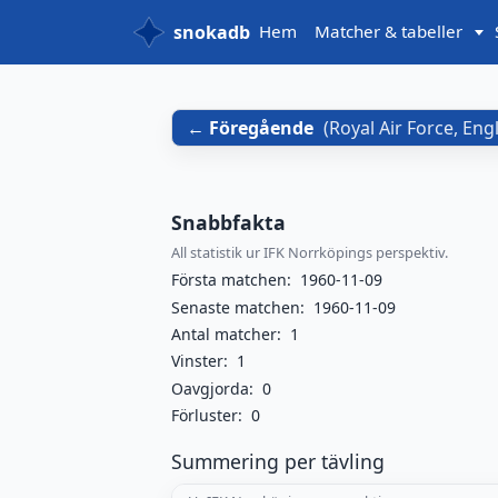
snokadb
Hem
Matcher & tabeller
Föregående
(
Royal Air Force, En
Snabbfakta
All statistik ur IFK Norrköpings perspektiv.
Första matchen:
1960-11-09
Senaste matchen:
1960-11-09
Antal matcher:
1
Vinster:
1
Oavgjorda:
0
Förluster:
0
Summering per tävling