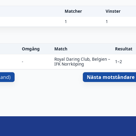
Matcher
Vinster
1
1
Omgång
Match
Resultat
Royal Daring Club, Belgien
–
-
1–2
IFK Norrköping
gland
)
Nästa motståndare