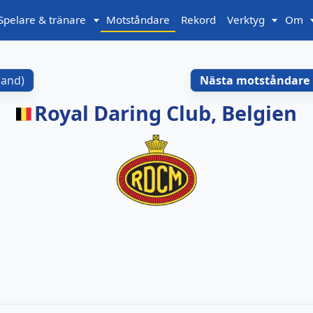
Spelare & tränare
Motståndare
Rekord
Verktyg
Om
gland
)
Nästa motståndare
Royal Daring Club, Belgien