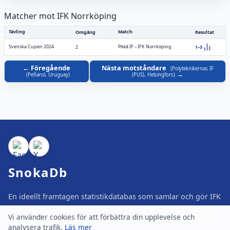
Matcher mot IFK Norrköping
Tävling
Match
Omgång
Resultat
Svenska Cupen 2024
Piteå IF
–
IFK Norrköping
2
1–3
Föregående
Nästa motståndare
(
Polyteknikernas IF
(
Peñarol, Uruguay
)
(PUS), Helsingfors
)
SnokaDb
En ideellt framtagen statistikdatabas som samlar och gör IFK
Norrköpings fotbollshistoria lättillgänglig. Här kan du hitta
Vi använder cookies för att förbättra din upplevelse och
matcher, spelare, tabeller och historiska ögonblick – allt på
analysera trafik.
Läs mer