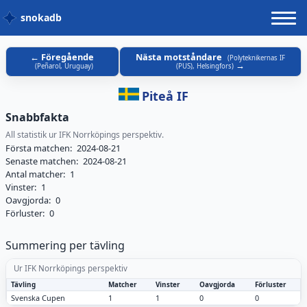
snokadb
Föregående
Nästa motståndare
(
Polyteknikernas IF
(
Peñarol, Uruguay
)
(PUS), Helsingfors
)
Piteå IF
Snabbfakta
All statistik ur IFK Norrköpings perspektiv.
Första matchen:
2024-08-21
Senaste matchen:
2024-08-21
Antal matcher:
1
Vinster:
1
Oavgjorda:
0
Förluster:
0
Summering per tävling
Ur IFK Norrköpings perspektiv
Tävling
Matcher
Vinster
Oavgjorda
Förluster
Svenska Cupen
1
1
0
0