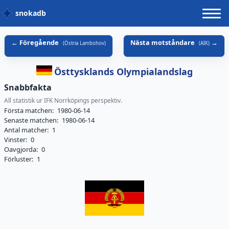
snokadb
Föregående
Nästa motståndare
(
Östria Lambohov
)
(
AIK
)
Östtysklands Olympialandslag
Snabbfakta
All statistik ur IFK Norrköpings perspektiv.
Första matchen:
1980-06-14
Senaste matchen:
1980-06-14
Antal matcher:
1
Vinster:
0
Oavgjorda:
0
Förluster:
1