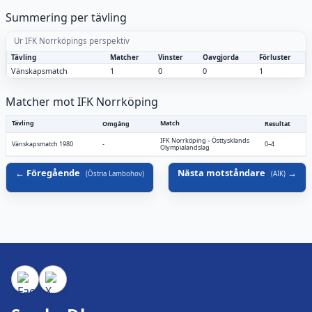
Summering per tävling
Ur IFK Norrköpings perspektiv
Tävling
Matcher
Vinster
Oavgjorda
Förluster
Vänskapsmatch
1
0
0
1
Matcher mot IFK Norrköping
Tävling
Match
Omgång
Resultat
IFK Norrköping
–
Östtysklands
Vänskapsmatch 1980
-
0–4
Olympialandslag
Föregående
Nästa motståndare
(
Östria Lambohov
)
(
AIK
)