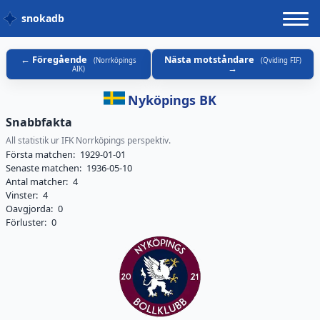
snokadb
Föregående
Nästa motståndare
(
Norrköpings
(
Qviding FIF
)
AIK
)
Nyköpings BK
Snabbfakta
All statistik ur IFK Norrköpings perspektiv.
Första matchen:
1929-01-01
Senaste matchen:
1936-05-10
Antal matcher:
4
Vinster:
4
Oavgjorda:
0
Förluster:
0