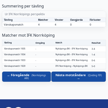
Summering per tävling
Ur IFK Norrköpings perspektiv
Tävling
Matcher
Vinster
Oavgjorda
Förluster
Vänskapsmatch
4
4
0
0
Matcher mot IFK Norrköping
Tävling
Match
Omgång
Resultat
Vänskapsmatch 1935
Nyköpings BK
–
IFK Norrköping
-
3–4
Vänskapsmatch 1934
Nyköpings BK
–
IFK Norrköping
-
1–4
Vänskapsmatch 1933
Nyköpings BK
–
IFK Norrköping
-
0–6
Vänskapsmatch 1929
IFK Norrköping
–
Nyköpings BK
-
5–0
Föregående
Nästa motståndare
(
Norrköpings
(
Qviding FIF
)
AIK
)