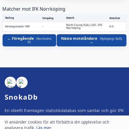
Matcher mot IFK Norrköping
Tävling
Match
Omgång
Resultat
North County Kicks, USA
–
IFK
Vänskapsmatch 1981
-
0–5
Norrköping
Föregående
Nästa motståndare
(
Norsholms
(
Nyköpings BoIS
)
IF
)
SnokaDb
En ideellt framtagen statistikdatabas som samlar och gör IFK
Norrköpings fotbollshistoria lättillgänglig. Här kan du hitta
Vi använder cookies för att förbättra din upplevelse och
matcher, spelare, tabeller och historiska ögonblick – allt på
analysera trafik.
Läs mer