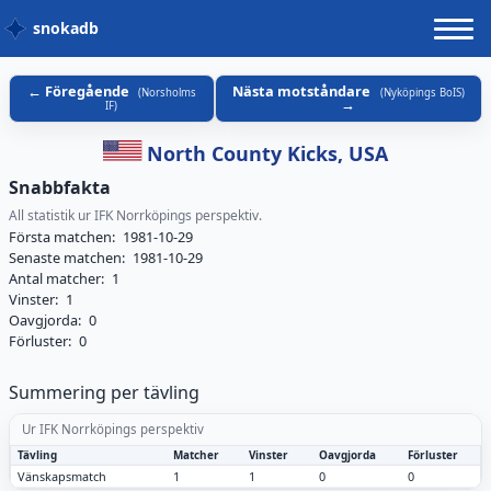
snokadb
Föregående
Nästa motståndare
(
Norsholms
(
Nyköpings BoIS
)
IF
)
North County Kicks, USA
Snabbfakta
All statistik ur IFK Norrköpings perspektiv.
Första matchen:
1981-10-29
Senaste matchen:
1981-10-29
Antal matcher:
1
Vinster:
1
Oavgjorda:
0
Förluster:
0
Summering per tävling
Ur IFK Norrköpings perspektiv
Tävling
Matcher
Vinster
Oavgjorda
Förluster
Vänskapsmatch
1
1
0
0