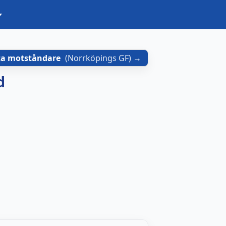
ta motståndare
(
Norrköpings GF
)
d