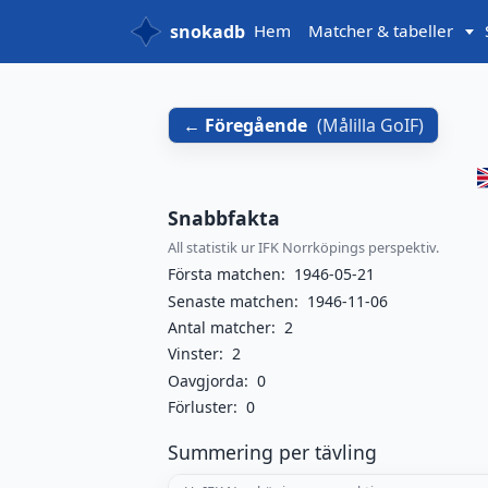
snokadb
Hem
Matcher & tabeller
Föregående
(
Målilla GoIF
)
Snabbfakta
All statistik ur IFK Norrköpings perspektiv.
Första matchen:
1946-05-21
Senaste matchen:
1946-11-06
Antal matcher:
2
Vinster:
2
Oavgjorda:
0
Förluster:
0
Summering per tävling