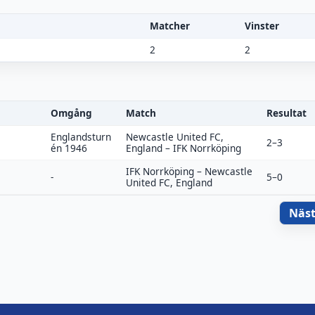
Matcher
Vinster
2
2
Omgång
Match
Resultat
Englandsturn
Newcastle United FC,
2–3
én 1946
England
–
IFK Norrköping
IFK Norrköping
–
Newcastle
-
5–0
United FC, England
Näs