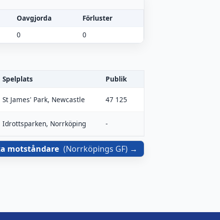
Oavgjorda
Förluster
0
0
Spelplats
Publik
St James' Park, Newcastle
47 125
Idrottsparken, Norrköping
-
ta motståndare
(
Norrköpings GF
)