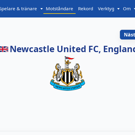
Spelare & tränare
Motståndare
Rekord
Verktyg
Om
Näs
Newcastle United FC, Englan