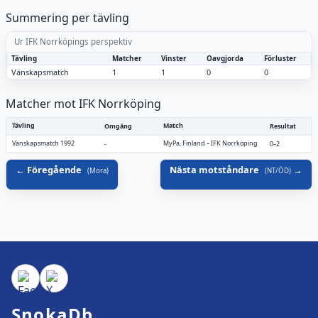
Summering per tävling
Ur IFK Norrköpings perspektiv
Tävling
Matcher
Vinster
Oavgjorda
Förluster
Vänskapsmatch
1
1
0
0
Matcher mot IFK Norrköping
Tävling
Match
Omgång
Resultat
Vänskapsmatch 1992
MyPa, Finland
–
IFK Norrköping
-
0–2
Föregående
Nästa motståndare
(
Mora
)
(
NT/ÖD
)
SnokaDb