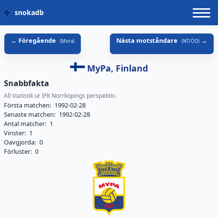
snokadb
Föregående
Nästa motståndare
(
Mora
)
(
NT/ÖD
)
MyPa, Finland
Snabbfakta
All statistik ur IFK Norrköpings perspektiv.
Första matchen:
1992-02-28
Senaste matchen:
1992-02-28
Antal matcher:
1
Vinster:
1
Oavgjorda:
0
Förluster:
0