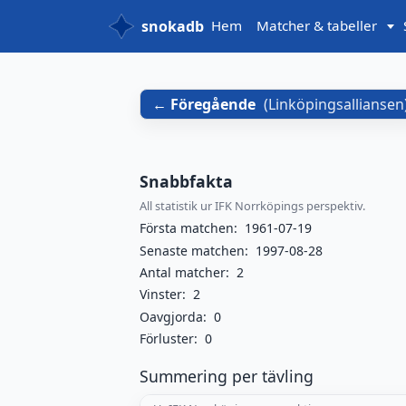
snokadb
Hem
Matcher & tabeller
Föregående
(
Linköpingsalliansen
Snabbfakta
All statistik ur IFK Norrköpings perspektiv.
Första matchen:
1961-07-19
Senaste matchen:
1997-08-28
Antal matcher:
2
Vinster:
2
Oavgjorda:
0
Förluster:
0
Summering per tävling