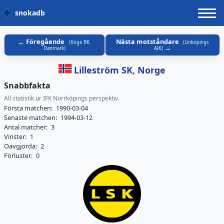
snokadb
Föregående
Nästa motståndare
(
Köge BK,
(
Linköpings
Danmark
)
AIK
)
Lilleström SK, Norge
Snabbfakta
All statistik ur IFK Norrköpings perspektiv.
Första matchen:
1990-03-04
Senaste matchen:
1994-03-12
Antal matcher:
3
Vinster:
1
Oavgjorda:
2
Förluster:
0