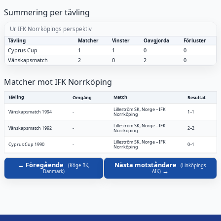
Summering per tävling
Ur IFK Norrköpings perspektiv
Tävling
Matcher
Vinster
Oavgjorda
Förluster
Cyprus Cup
1
1
0
0
Vänskapsmatch
2
0
2
0
Matcher mot IFK Norrköping
Tävling
Match
Omgång
Resultat
Lilleström SK, Norge
–
IFK
Vänskapsmatch 1994
-
1–1
Norrköping
Lilleström SK, Norge
–
IFK
Vänskapsmatch 1992
-
2–2
Norrköping
Lilleström SK, Norge
–
IFK
Cyprus Cup 1990
-
0–1
Norrköping
Föregående
Nästa motståndare
(
Köge BK,
(
Linköpings
Danmark
)
AIK
)