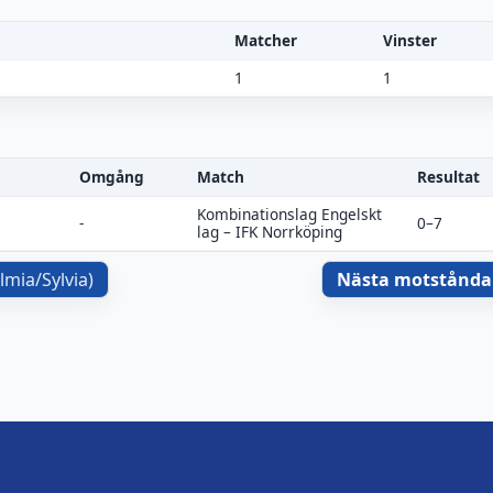
Matcher
Vinster
1
1
Omgång
Match
Resultat
Kombinationslag Engelskt
-
0–7
lag
–
IFK Norrköping
lmia/Sylvia
)
Nästa motstånda