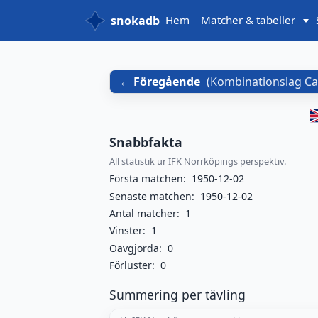
snokadb
Hem
Matcher & tabeller
Föregående
(
Kombinationslag Ca
Snabbfakta
All statistik ur IFK Norrköpings perspektiv.
Första matchen:
1950-12-02
Senaste matchen:
1950-12-02
Antal matcher:
1
Vinster:
1
Oavgjorda:
0
Förluster:
0
Summering per tävling