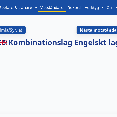
Spelare & tränare
Motståndare
Rekord
Verktyg
Om
lmia/Sylvia
)
Nästa motstånda
Kombinationslag Engelskt la