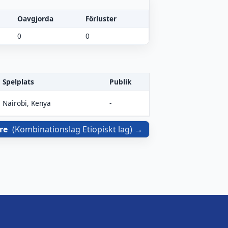
Oavgjorda
Förluster
0
0
Spelplats
Publik
Nairobi, Kenya
-
re
(
Kombinationslag Etiopiskt lag
)