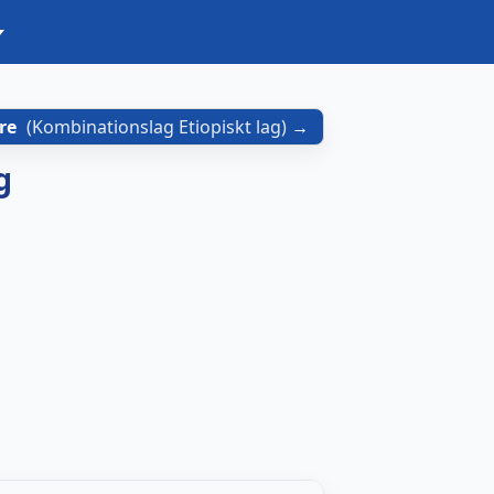
re
(
Kombinationslag Etiopiskt lag
)
g