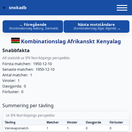
snokadb
Föregående
Nästa motståndare
(
Kombinationslag Aalborg, Danmark
)
(
Kombinationslag Alger, Algeriet
)
Kombinationslag Afrikanskt Kenyalag
Snabbfakta
All statistik ur IFK Norrköpings perspektiv.
Första matchen:
1950-12-10
Senaste matchen:
1950-12-10
Antal matcher:
1
Vinster:
1
Oavgjorda:
0
Förluster:
0
Summering per tävling
Ur IFK Norrköpings perspektiv
Tävling
Matcher
Vinster
Oavgjorda
Förluster
Vänskapsmatch
1
1
0
0