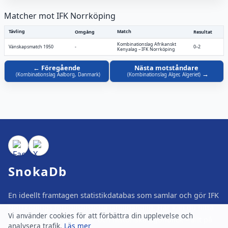
Matcher mot IFK Norrköping
Tävling
Match
Omgång
Resultat
Kombinationslag Afrikanskt
Vänskapsmatch 1950
-
0–2
Kenyalag
–
IFK Norrköping
Föregående
Nästa motståndare
(
Kombinationslag Aalborg, Danmark
)
(
Kombinationslag Alger, Algeriet
)
SnokaDb
En ideellt framtagen statistikdatabas som samlar och gör IFK
Norrköpings fotbollshistoria lättillgänglig. Här kan du hitta
Vi använder cookies för att förbättra din upplevelse och
matcher, spelare, tabeller och historiska ögonblick – allt på
analysera trafik.
Läs mer