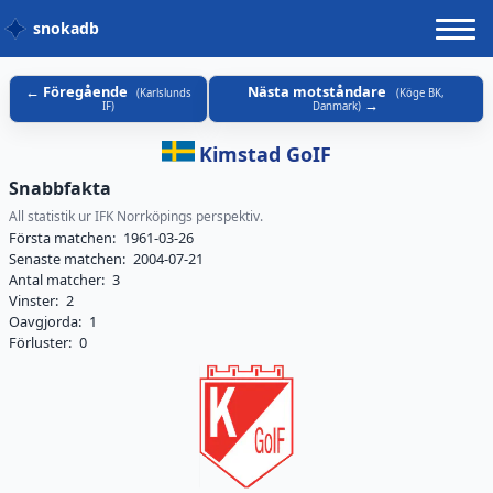
snokadb
Föregående
Nästa motståndare
(
Karlslunds
(
Köge BK,
IF
)
Danmark
)
Kimstad GoIF
Snabbfakta
All statistik ur IFK Norrköpings perspektiv.
Första matchen:
1961-03-26
Senaste matchen:
2004-07-21
Antal matcher:
3
Vinster:
2
Oavgjorda:
1
Förluster:
0