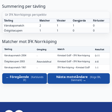
Summering per tävling
Ur IFK Norrköpings perspektiv
Tävling
Matcher
Vinster
Oavgjorda
Förluster
Vänskapsmatch
2
1
1
0
Östgötacupen
1
1
0
0
Matcher mot IFK Norrköping
Tävling
Match
Omgång
Resultat
Vänskapsmatch 2004
Kimstad GoIF
–
IFK Norrköping
-
0–11
Östgötacupen 2003
Kimstad GoIF
–
IFK Norrköping
Åttondelsfinal
4–8
Vänskapsmatch 1961
IFK Norrköping
–
Kimstad GoIF
-
1–1
Föregående
Nästa motståndare
(
Karlslunds
(
Köge BK,
IF
)
Danmark
)