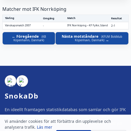
Matcher mot IFK Norrköping
Tävling
Match
Omgång
Resultat
Vänskapsmatch 2007
IFK Norrköping
–
KF Fylkir, Island
-
2–1
Föregående
Nästa motståndare
(
KB
(
KFUM Boldklub
Köpenhamn, Danmark
)
Köpenhavn, Danmark
)
SnokaDb
En ideellt framtagen statistikdatabas som samlar och gör IFK
Norrköpings fotbollshistoria lättillgänglig. Här kan du hitta
Vi använder cookies för att förbättra din upplevelse och
matcher, spelare, tabeller och historiska ögonblick – allt på
analysera trafik.
Läs mer
ett och samma ställe.