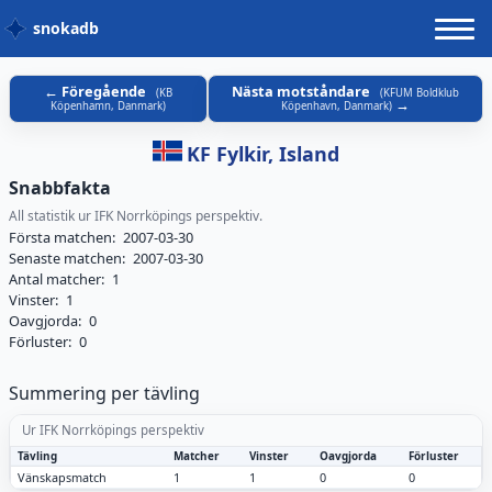
snokadb
Föregående
Nästa motståndare
(
KB
(
KFUM Boldklub
Köpenhamn, Danmark
)
Köpenhavn, Danmark
)
KF Fylkir, Island
Snabbfakta
All statistik ur IFK Norrköpings perspektiv.
Första matchen:
2007-03-30
Senaste matchen:
2007-03-30
Antal matcher:
1
Vinster:
1
Oavgjorda:
0
Förluster:
0
Summering per tävling
Ur IFK Norrköpings perspektiv
Tävling
Matcher
Vinster
Oavgjorda
Förluster
Vänskapsmatch
1
1
0
0