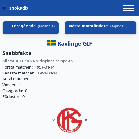
snokadb
Föregående
Nästa motståndare
(
Kättinge IF
)
(
Köpings IS
)
Kävlinge GIF
Snabbfakta
All statistik ur IFK Norrköpings perspektiv.
Första matchen:
1951-04-14
Senaste matchen:
1951-04-14
Antal matcher:
1
Vinster:
1
Oavgjorda:
0
Förluster:
0