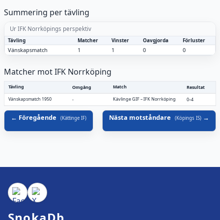
Summering per tävling
Ur IFK Norrköpings perspektiv
Tävling
Matcher
Vinster
Oavgjorda
Förluster
Vänskapsmatch
1
1
0
0
Matcher mot IFK Norrköping
Tävling
Match
Omgång
Resultat
Vänskapsmatch 1950
Kävlinge GIF
–
IFK Norrköping
-
0–4
Föregående
Nästa motståndare
(
Kättinge IF
)
(
Köpings IS
)
SnokaDb