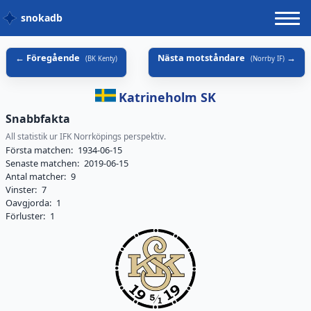
snokadb
Föregående
Nästa motståndare
(
BK Kenty
)
(
Norrby IF
)
Katrineholm SK
Snabbfakta
All statistik ur IFK Norrköpings perspektiv.
Första matchen:
1934-06-15
Senaste matchen:
2019-06-15
Antal matcher:
9
Vinster:
7
Oavgjorda:
1
Förluster:
1