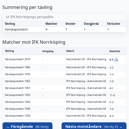
Summering per tävling
Ur IFK Norrköpings perspektiv
Tävling
Matcher
Vinster
Oavgjorda
Förluster
Vänskapsmatch
9
7
1
1
Matcher mot IFK Norrköping
Tävling
Match
Omgång
Resultat
Vänskapsmatch 2019
Katrineholm SK
–
IFK Norrköping
-
0–5
Vänskapsmatch 1985
Katrineholm SK
–
IFK Norrköping
-
2–2
Vänskapsmatch 1976
Katrineholm SK
–
IFK Norrköping
-
1–3
Vänskapsmatch 1962
IFK Norrköping
–
Katrineholm SK
-
7–0
Vänskapsmatch 1957
IFK Norrköping
–
Katrineholm SK
-
9–1
Vänskapsmatch 1955
IFK Norrköping
–
Katrineholm SK
-
11–0
Vänskapsmatch 1942
IFK Norrköping
–
Katrineholm SK
-
5–2
Vänskapsmatch 1938
IFK Norrköping
–
Katrineholm SK
-
7–0
Vänskapsmatch 1934
Katrineholm SK
–
IFK Norrköping
-
4–3
Föregående
Nästa motståndare
(
BK Kenty
)
(
Norrby IF
)