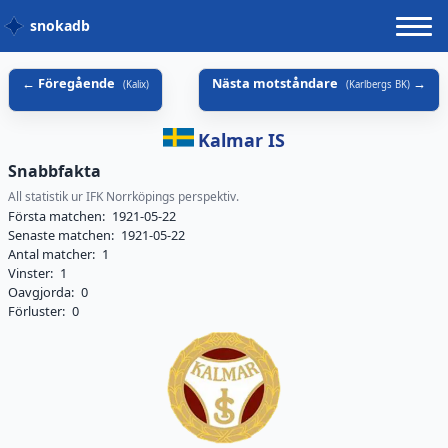
snokadb
Föregående
Nästa motståndare
(
Kalix
)
(
Karlbergs BK
)
Kalmar IS
Snabbfakta
All statistik ur IFK Norrköpings perspektiv.
Första matchen:
1921-05-22
Senaste matchen:
1921-05-22
Antal matcher:
1
Vinster:
1
Oavgjorda:
0
Förluster:
0