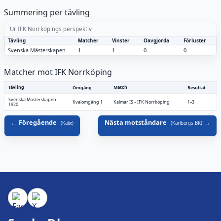
Summering per tävling
Ur IFK Norrköpings perspektiv
Tävling
Matcher
Vinster
Oavgjorda
Förluster
Svenska Mästerskapen
1
1
0
0
Matcher mot IFK Norrköping
Tävling
Match
Omgång
Resultat
Svenska Mästerskapen
Kvalomgång 1
Kalmar IS
–
IFK Norrköping
1–3
1920
Föregående
Nästa motståndare
(
Kalix
)
(
Karlbergs BK
)