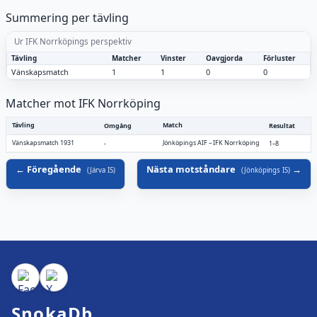
Summering per tävling
Ur IFK Norrköpings perspektiv
Tävling
Matcher
Vinster
Oavgjorda
Förluster
Vänskapsmatch
1
1
0
0
Matcher mot IFK Norrköping
Tävling
Match
Omgång
Resultat
Vänskapsmatch 1931
Jönköpings AIF
–
IFK Norrköping
-
1–8
Föregående
Nästa motståndare
(
Järva IS
)
(
Jönköpings IS
)
SnokaDb