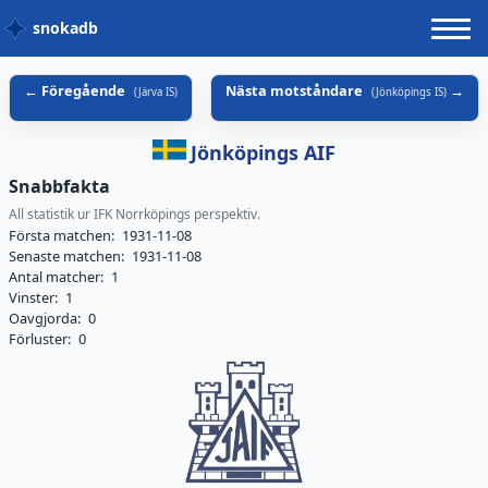
snokadb
Föregående
Nästa motståndare
(
Järva IS
)
(
Jönköpings IS
)
Jönköpings AIF
Snabbfakta
All statistik ur IFK Norrköpings perspektiv.
Första matchen:
1931-11-08
Senaste matchen:
1931-11-08
Antal matcher:
1
Vinster:
1
Oavgjorda:
0
Förluster:
0