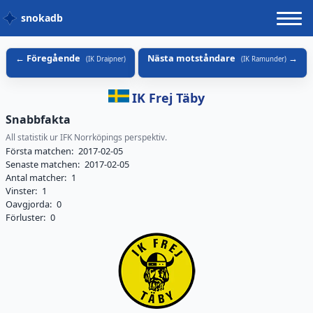
snokadb
Föregående
Nästa motståndare
(
IK Draipner
)
(
IK Ramunder
)
IK Frej Täby
Snabbfakta
All statistik ur IFK Norrköpings perspektiv.
Första matchen:
2017-02-05
Senaste matchen:
2017-02-05
Antal matcher:
1
Vinster:
1
Oavgjorda:
0
Förluster:
0