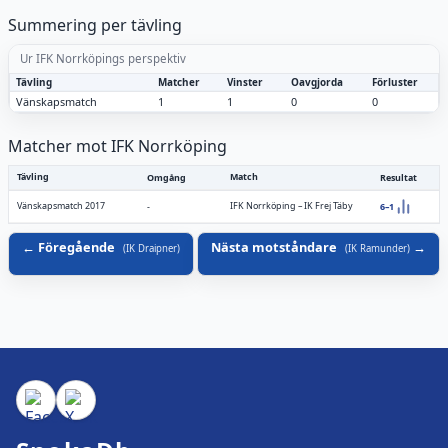
Summering per tävling
Ur IFK Norrköpings perspektiv
Tävling
Matcher
Vinster
Oavgjorda
Förluster
Vänskapsmatch
1
1
0
0
Matcher mot IFK Norrköping
Tävling
Match
Omgång
Resultat
Vänskapsmatch 2017
IFK Norrköping
–
IK Frej Täby
-
6–1
Föregående
Nästa motståndare
(
IK Draipner
)
(
IK Ramunder
)