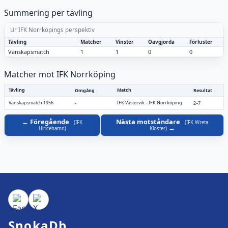
Summering per tävling
Ur IFK Norrköpings perspektiv
Tävling
Matcher
Vinster
Oavgjorda
Förluster
Vänskapsmatch
1
1
0
0
Matcher mot IFK Norrköping
Tävling
Match
Omgång
Resultat
Vänskapsmatch 1956
IFK Västervik
–
IFK Norrköping
-
2–7
Föregående
Nästa motståndare
(
IFK
(
IFK Wreta
Ulricehamn
)
Kloster
)
SnokaDb