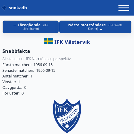
snokadb
Föregående
Nästa motståndare
(
IFK
(
IFK Wreta
Ulricehamn
)
Kloster
)
IFK Västervik
Snabbfakta
All statistik ur IFK Norrköpings perspektiv.
Första matchen:
1956-09-15
Senaste matchen:
1956-09-15
Antal matcher:
1
Vinster:
1
Oavgjorda:
0
Förluster:
0