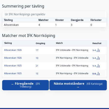
Summering per tävling
Ur IFK Norrköpings perspektiv
Tävling
Matcher
Vinster
Oavgjorda
Förluster
Allsvenskan
4
1
3
0
Matcher mot IFK Norrköping
Tävling
Match
Omgång
Resultat
Allsvenskan 1926
IFK Uddevalla
–
IFK Norrköping
17
1–1
Allsvenskan 1926
IFK Norrköping
–
IFK Uddevalla
10
1–1
Allsvenskan 1925
IFK Uddevalla
–
IFK Norrköping
21
1–1
Allsvenskan 1925
IFK Norrköping
–
IFK Uddevalla
15
5–0
Föregående
Nästa motståndare
(
IFK
(
KB Karlskoga
)
Trelleborg
)