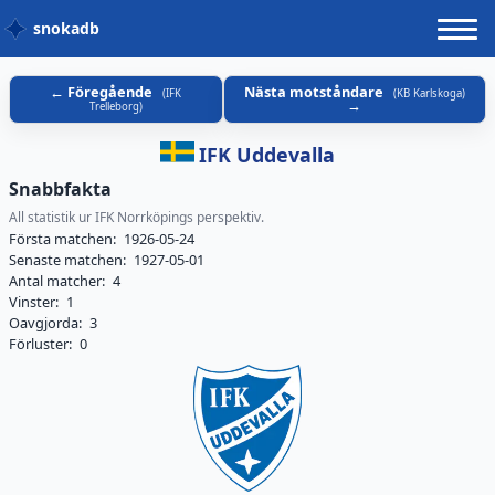
snokadb
Föregående
Nästa motståndare
(
IFK
(
KB Karlskoga
)
Trelleborg
)
IFK Uddevalla
Snabbfakta
All statistik ur IFK Norrköpings perspektiv.
Första matchen:
1926-05-24
Senaste matchen:
1927-05-01
Antal matcher:
4
Vinster:
1
Oavgjorda:
3
Förluster:
0