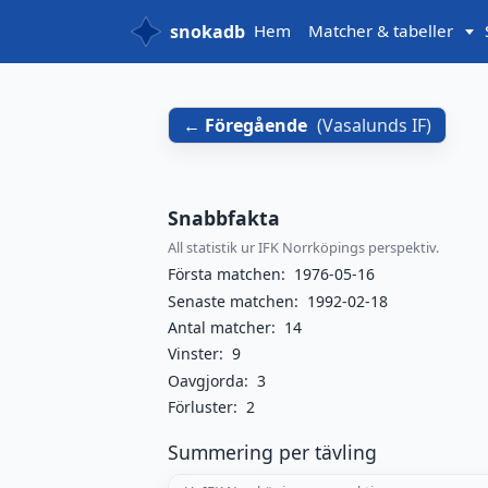
snokadb
Hem
Matcher & tabeller
Föregående
(
Vasalunds IF
)
Snabbfakta
All statistik ur IFK Norrköpings perspektiv.
Första matchen:
1976-05-16
Senaste matchen:
1992-02-18
Antal matcher:
14
Vinster:
9
Oavgjorda:
3
Förluster:
2
Summering per tävling