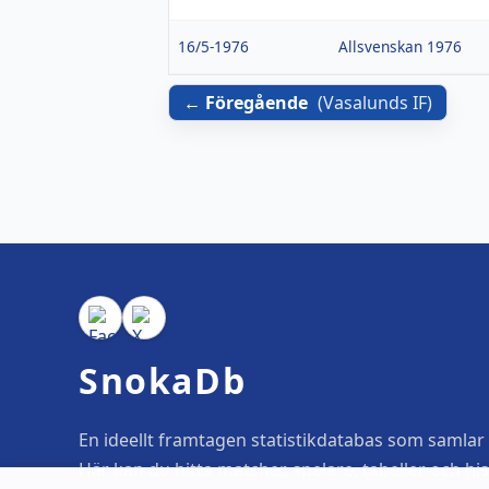
16/5-1976
Allsvenskan 1976
Föregående
(
Vasalunds IF
)
SnokaDb
En ideellt framtagen statistikdatabas som samlar o
Här kan du hitta matcher, spelare, tabeller och his