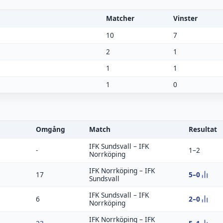
Matcher
Vinster
10
7
2
1
1
1
1
0
Omgång
Match
Resultat
IFK Sundsvall
–
IFK
-
1–2
Norrköping
IFK Norrköping
–
IFK
5–0
17
Sundsvall
IFK Sundsvall
–
IFK
2–0
6
Norrköping
IFK Norrköping
–
IFK