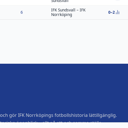
Sundsvall
IFK Sundsvall
–
IFK
0–2
6
Norrköping
ch gör IFK Norrköpings fotbollshistoria lättillgänglig.
toriska ögonblick – allt på ett och samma ställe.