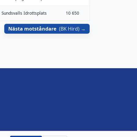
Sundsvalls Idrottsplats
10 650
Nästa motståndare
(
BK Hird
)