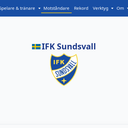
Spelare & tränare
Motståndare
Rekord
Verktyg
Om
IFK Sundsvall