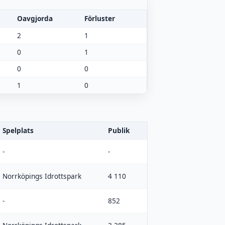
Oavgjorda
Förluster
2
1
0
1
0
0
1
0
Spelplats
Publik
-
-
Norrköpings Idrottspark
4 110
-
852