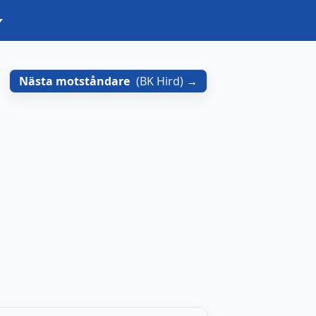
Nästa motståndare
(
BK Hird
)