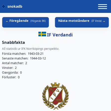
snokadb
Föregående
Nästa motståndare
(
Höganäs BK
)
(
IF Vesta
)
IF Verdandi
Snabbfakta
All statistik ur IFK Norrköpings perspektiv.
Första matchen:
1943-03-21
Senaste matchen:
1944-03-12
Antal matcher:
2
Vinster:
2
Oavgjorda:
0
Förluster:
0