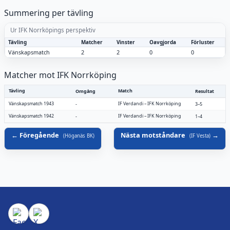
Summering per tävling
Ur IFK Norrköpings perspektiv
Tävling
Matcher
Vinster
Oavgjorda
Förluster
Vänskapsmatch
2
2
0
0
Matcher mot IFK Norrköping
Tävling
Match
Omgång
Resultat
Vänskapsmatch 1943
IF Verdandi
–
IFK Norrköping
-
3–5
Vänskapsmatch 1942
IF Verdandi
–
IFK Norrköping
-
1–4
Föregående
Nästa motståndare
(
Höganäs BK
)
(
IF Vesta
)