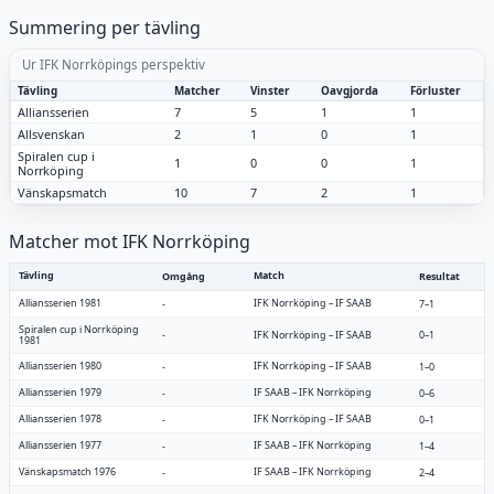
Summering per tävling
Ur IFK Norrköpings perspektiv
Tävling
Matcher
Vinster
Oavgjorda
Förluster
Alliansserien
7
5
1
1
Allsvenskan
2
1
0
1
Spiralen cup i
1
0
0
1
Norrköping
Vänskapsmatch
10
7
2
1
Matcher mot IFK Norrköping
Tävling
Match
Omgång
Resultat
Alliansserien 1981
IFK Norrköping
–
IF SAAB
-
7–1
Spiralen cup i Norrköping
-
IFK Norrköping
–
IF SAAB
0–1
1981
Alliansserien 1980
IFK Norrköping
–
IF SAAB
-
1–0
Alliansserien 1979
IF SAAB
–
IFK Norrköping
-
0–6
Alliansserien 1978
IFK Norrköping
–
IF SAAB
-
0–1
Alliansserien 1977
IF SAAB
–
IFK Norrköping
-
1–4
Vänskapsmatch 1976
IF SAAB
–
IFK Norrköping
-
2–4