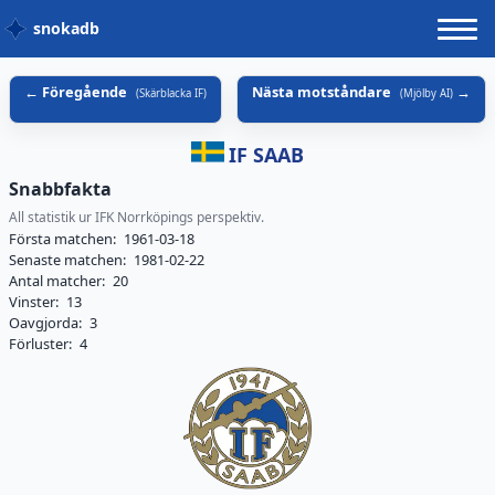
snokadb
Föregående
Nästa motståndare
(
Skärblacka IF
)
(
Mjölby AI
)
IF SAAB
Snabbfakta
All statistik ur IFK Norrköpings perspektiv.
Första matchen:
1961-03-18
Senaste matchen:
1981-02-22
Antal matcher:
20
Vinster:
13
Oavgjorda:
3
Förluster:
4