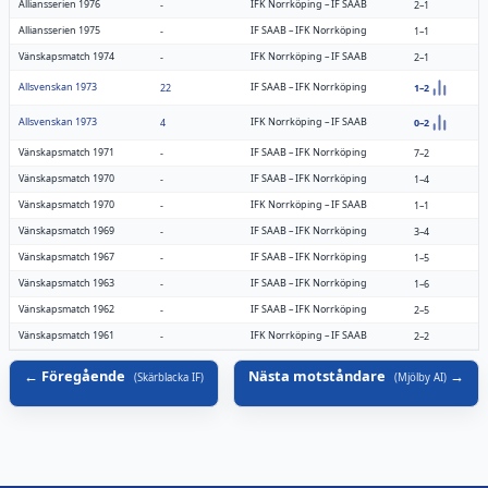
Alliansserien 1976
IFK Norrköping
–
IF SAAB
-
2–1
Alliansserien 1975
IF SAAB
–
IFK Norrköping
-
1–1
Vänskapsmatch 1974
IFK Norrköping
–
IF SAAB
-
2–1
Allsvenskan 1973
IF SAAB
–
IFK Norrköping
22
1–2
Allsvenskan 1973
IFK Norrköping
–
IF SAAB
4
0–2
Vänskapsmatch 1971
IF SAAB
–
IFK Norrköping
-
7–2
Vänskapsmatch 1970
IF SAAB
–
IFK Norrköping
-
1–4
Vänskapsmatch 1970
IFK Norrköping
–
IF SAAB
-
1–1
Vänskapsmatch 1969
IF SAAB
–
IFK Norrköping
-
3–4
Vänskapsmatch 1967
IF SAAB
–
IFK Norrköping
-
1–5
Vänskapsmatch 1963
IF SAAB
–
IFK Norrköping
-
1–6
Vänskapsmatch 1962
IF SAAB
–
IFK Norrköping
-
2–5
Vänskapsmatch 1961
IFK Norrköping
–
IF SAAB
-
2–2
Föregående
Nästa motståndare
(
Skärblacka IF
)
(
Mjölby AI
)