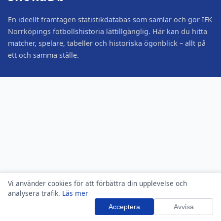
En ideellt framtagen statistikdatabas som samlar och gör IFK
Norrköpings fotbollshistoria lättillgänglig. Här kan du hitta
matcher, spelare, tabeller och historiska ögonblick – allt på
ett och samma ställe.
Vi använder cookies för att förbättra din upplevelse och
analysera trafik.
Läs mer
Acceptera
Avvisa