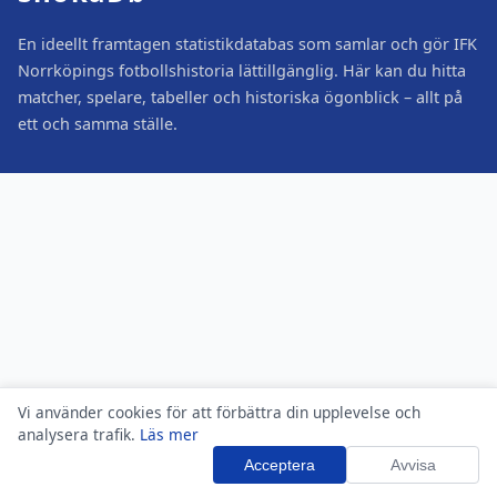
En ideellt framtagen statistikdatabas som samlar och gör IFK
Norrköpings fotbollshistoria lättillgänglig. Här kan du hitta
matcher, spelare, tabeller och historiska ögonblick – allt på
ett och samma ställe.
Vi använder cookies för att förbättra din upplevelse och
analysera trafik.
Läs mer
Acceptera
Avvisa