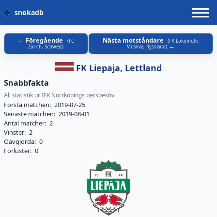
snokadb
Föregående
Nästa motståndare
(
FC
(
FK Lokomotiv
Zürich, Schweiz
)
Moskva, Ryssland
)
FK Liepaja, Lettland
Snabbfakta
All statistik ur IFK Norrköpings perspektiv.
Första matchen:
2019-07-25
Senaste matchen:
2019-08-01
Antal matcher:
2
Vinster:
2
Oavgjorda:
0
Förluster:
0