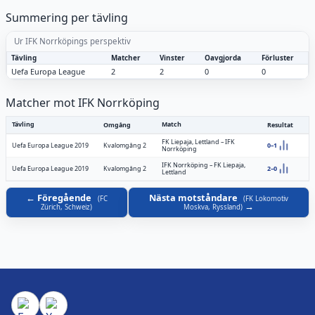
Summering per tävling
Ur IFK Norrköpings perspektiv
Tävling
Matcher
Vinster
Oavgjorda
Förluster
Uefa Europa League
2
2
0
0
Matcher mot IFK Norrköping
Tävling
Match
Omgång
Resultat
FK Liepaja, Lettland
–
IFK
Uefa Europa League 2019
Kvalomgång 2
0–1
Norrköping
IFK Norrköping
–
FK Liepaja,
Uefa Europa League 2019
Kvalomgång 2
2–0
Lettland
Föregående
Nästa motståndare
(
FC
(
FK Lokomotiv
Zürich, Schweiz
)
Moskva, Ryssland
)