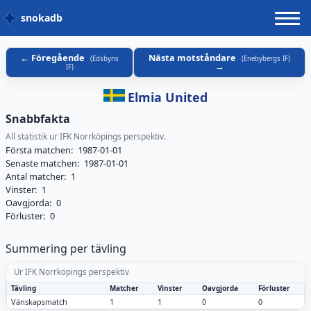
snokadb
Föregående
Nästa motståndare
(
Edsbyns
(
Enebybergs IF
)
IF
)
Elmia United
Snabbfakta
All statistik ur IFK Norrköpings perspektiv.
Första matchen:
1987-01-01
Senaste matchen:
1987-01-01
Antal matcher:
1
Vinster:
1
Oavgjorda:
0
Förluster:
0
Summering per tävling
Ur IFK Norrköpings perspektiv
Tävling
Matcher
Vinster
Oavgjorda
Förluster
Vänskapsmatch
1
1
0
0