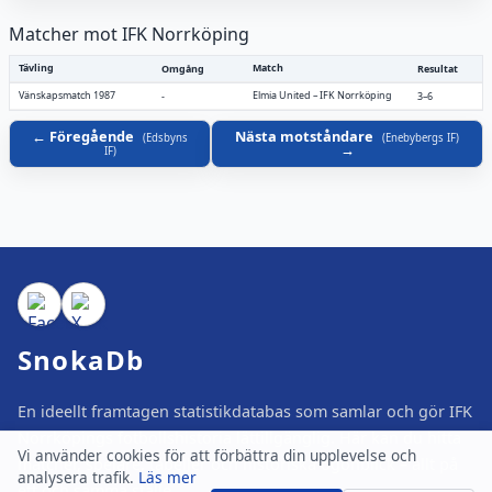
Matcher mot IFK Norrköping
Tävling
Match
Omgång
Resultat
Vänskapsmatch 1987
Elmia United
–
IFK Norrköping
-
3–6
Föregående
Nästa motståndare
(
Edsbyns
(
Enebybergs IF
)
IF
)
SnokaDb
En ideellt framtagen statistikdatabas som samlar och gör IFK
Norrköpings fotbollshistoria lättillgänglig. Här kan du hitta
Vi använder cookies för att förbättra din upplevelse och
matcher, spelare, tabeller och historiska ögonblick – allt på
analysera trafik.
Läs mer
ett och samma ställe.