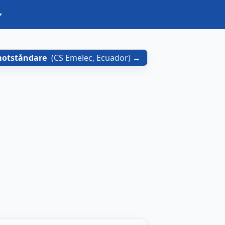
motståndare
(
CS Emelec, Ecuador
)