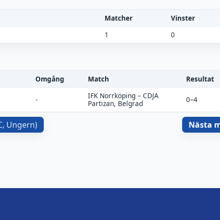
Matcher
Vinster
1
0
Omgång
Match
Resultat
IFK Norrköping
–
CDJA
-
0–4
Partizan, Belgrad
C, Ungern
)
Nästa 