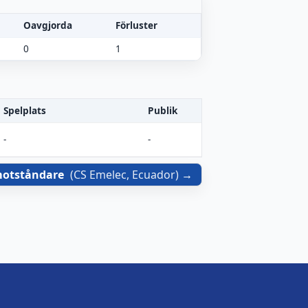
Oavgjorda
Förluster
0
1
Spelplats
Publik
-
-
motståndare
(
CS Emelec, Ecuador
)