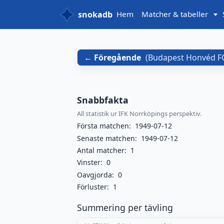
snokadb
Hem
Matcher & tabeller
Föregående
(
Budapest Honvéd F
Snabbfakta
All statistik ur IFK Norrköpings perspektiv.
Första matchen:
1949-07-12
Senaste matchen:
1949-07-12
Antal matcher:
1
Vinster:
0
Oavgjorda:
0
Förluster:
1
Summering per tävling