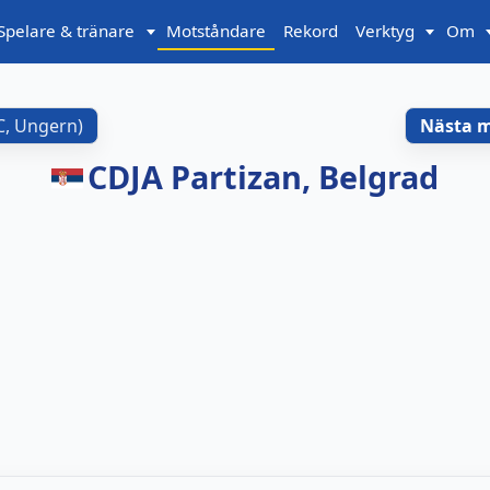
Spelare & tränare
Motståndare
Rekord
Verktyg
Om
C, Ungern
)
Nästa 
CDJA Partizan, Belgrad