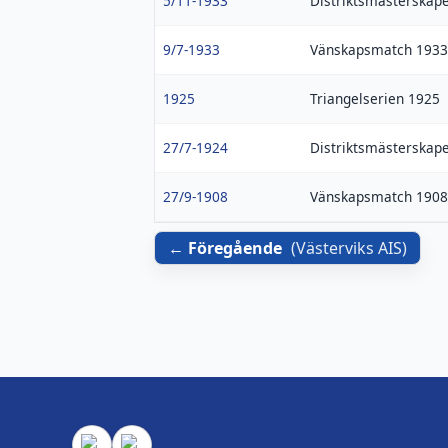
5/11-1933
Distriktsmästerskap
9/7-1933
Vänskapsmatch 1933
1925
Triangelserien 1925
27/7-1924
Distriktsmästerskap
27/9-1908
Vänskapsmatch 1908
Föregående
(
Västerviks AIS
)