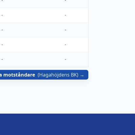
-
-
-
-
-
-
-
-
-
-
a motståndare
(
Hagahöjdens BK
)