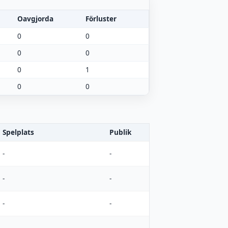
Oavgjorda
Förluster
0
0
0
0
0
1
0
0
Spelplats
Publik
-
-
-
-
-
-