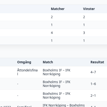
Matcher
Vinster
2
2
1
1
4
3
1
1
Omgång
Match
Resultat
Åttondelsfina
Boxholms IF
–
IFK
4–7
l
Norrköping
Boxholms IF
–
IFK
-
1–6
Norrköping
Boxholms IF
–
IFK
-
2–1
Norrköping
IFK Norrköping
–
Boxholms