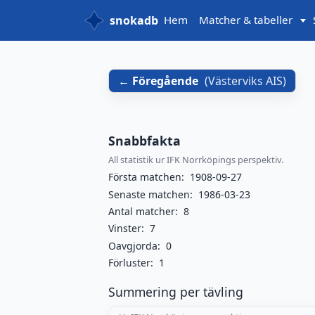
snokadb
Hem
Matcher & tabeller
Föregående
(
Västerviks AIS
)
Snabbfakta
All statistik ur IFK Norrköpings perspektiv.
Första matchen:
1908-09-27
Senaste matchen:
1986-03-23
Antal matcher:
8
Vinster:
7
Oavgjorda:
0
Förluster:
1
Summering per tävling