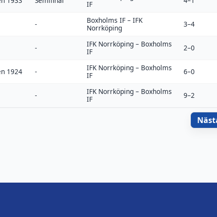
en 1933
Semifinal
4–1
IF
Boxholms IF
–
IFK
-
3–4
Norrköping
IFK Norrköping
–
Boxholms
-
2–0
IF
IFK Norrköping
–
Boxholms
en 1924
-
6–0
IF
IFK Norrköping
–
Boxholms
-
9–2
IF
Näst