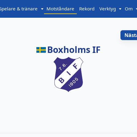
Spelare & tränare
Motståndare
Rekord
Verktyg
Om
Näst
Boxholms IF