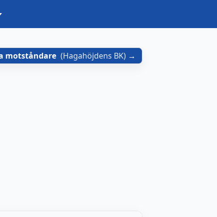
a motståndare
(
Hagahöjdens BK
)