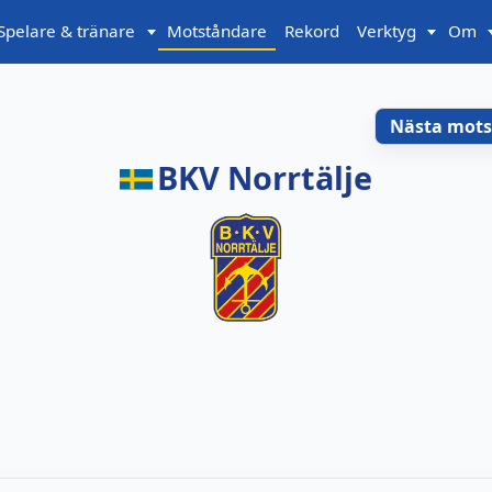
Spelare & tränare
Motståndare
Rekord
Verktyg
Om
Nästa mot
BKV Norrtälje