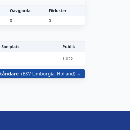
Oavgjorda
Förluster
0
0
Spelplats
Publik
-
1 022
ståndare
(
BSV Limburgia, Holland
)