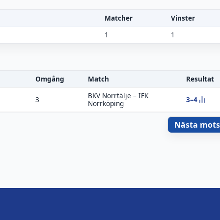
Matcher
Vinster
1
1
Omgång
Match
Resultat
BKV Norrtälje
–
IFK
3–4
3
Norrköping
Nästa mot