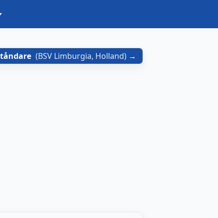
ståndare
(
BSV Limburgia, Holland
)