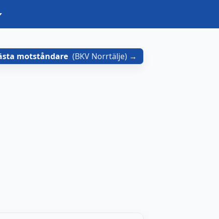
ästa motståndare
(
BKV Norrtälje
)