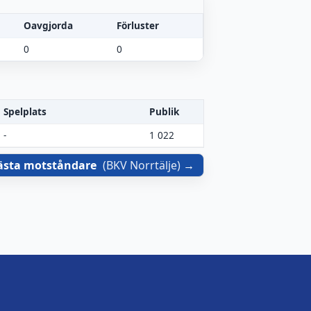
Oavgjorda
Förluster
0
0
Spelplats
Publik
-
1 022
ästa motståndare
(
BKV Norrtälje
)