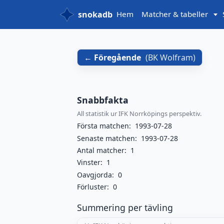
snokadb
Hem
Matcher & tabeller
Föregående
(
BK Wolfram
)
Snabbfakta
All statistik ur IFK Norrköpings perspektiv.
Första matchen:
1993-07-28
Senaste matchen:
1993-07-28
Antal matcher:
1
Vinster:
1
Oavgjorda:
0
Förluster:
0
Summering per tävling