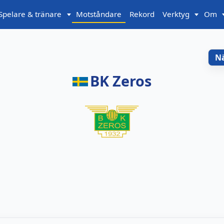
Spelare & tränare
Motståndare
Rekord
Verktyg
Om
N
BK Zeros