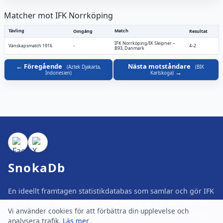
Matcher mot IFK Norrköping
Tävling
Match
Omgång
Resultat
IFK Norrköping/IK Sleipner
–
Vänskapsmatch 1916
-
4–2
B93, Danmark
Föregående
Nästa motståndare
(
Aztek Djakarta,
(
BIK
Indonesien
)
Karlskoga
)
SnokaDb
En ideellt framtagen statistikdatabas som samlar och gör IFK
Norrköpings fotbollshistoria lättillgänglig. Här kan du hitta
Vi använder cookies för att förbättra din upplevelse och
matcher, spelare, tabeller och historiska ögonblick – allt på
analysera trafik.
Läs mer