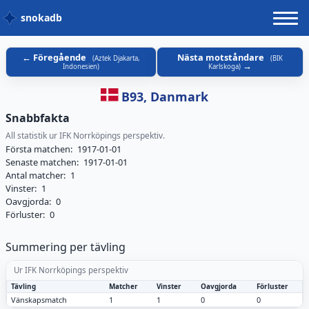
snokadb
Föregående
Nästa motståndare
(
Aztek Djakarta,
(
BIK
Indonesien
)
Karlskoga
)
B93, Danmark
Snabbfakta
All statistik ur IFK Norrköpings perspektiv.
Första matchen:
1917-01-01
Senaste matchen:
1917-01-01
Antal matcher:
1
Vinster:
1
Oavgjorda:
0
Förluster:
0
Summering per tävling
Ur IFK Norrköpings perspektiv
Tävling
Matcher
Vinster
Oavgjorda
Förluster
Vänskapsmatch
1
1
0
0