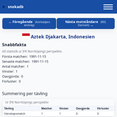
snokadb
Föregående
Nästa motståndare
(
Azerbadjans
(
B93,
landslag
)
Danmark
)
Aztek Djakarta, Indonesien
Snabbfakta
All statistik ur IFK Norrköpings perspektiv.
Första matchen:
1991-11-15
Senaste matchen:
1991-11-15
Antal matcher:
1
Vinster:
1
Oavgjorda:
0
Förluster:
0
Summering per tävling
Ur IFK Norrköpings perspektiv
Tävling
Matcher
Vinster
Oavgjorda
Förluster
Vänskapsmatch
1
1
0
0