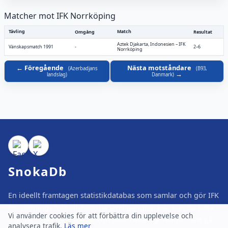
Matcher mot IFK Norrköping
Tävling
Match
Omgång
Resultat
Aztek Djakarta, Indonesien
–
IFK
Vänskapsmatch 1991
-
2–6
Norrköping
Föregående
Nästa motståndare
(
Azerbadjans
(
B93,
landslag
)
Danmark
)
SnokaDb
En ideellt framtagen statistikdatabas som samlar och gör IFK
Norrköpings fotbollshistoria lättillgänglig. Här kan du hitta
Vi använder cookies för att förbättra din upplevelse och
matcher, spelare, tabeller och historiska ögonblick – allt på
analysera trafik.
Läs mer