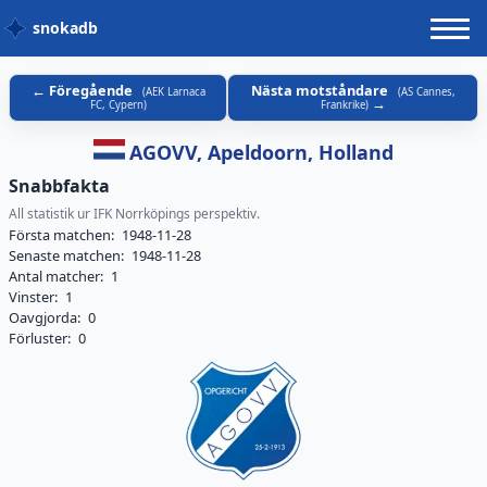
snokadb
Föregående
Nästa motståndare
(
AEK Larnaca
(
AS Cannes,
FC, Cypern
)
Frankrike
)
AGOVV, Apeldoorn, Holland
Snabbfakta
All statistik ur IFK Norrköpings perspektiv.
Första matchen:
1948-11-28
Senaste matchen:
1948-11-28
Antal matcher:
1
Vinster:
1
Oavgjorda:
0
Förluster:
0