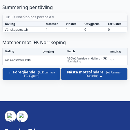
Summering per tävling
Ur IFK Norrköpings perspektiv
Tävling
Matcher
Vinster
Oavgjorda
Förluster
Vänskapsmatch
1
1
0
0
Matcher mot IFK Norrköping
Tävling
Match
Omgång
Resultat
AGOVV, Apeldoorn, Holland
–
IFK
Vänskapsmatch 1948
-
1–5
Norrköping
Föregående
Nästa motståndare
(
AEK Larnaca
(
AS Cannes,
FC, Cypern
)
Frankrike
)