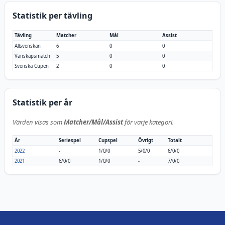
Statistik per tävling
Tävling
Matcher
Mål
Assist
Allsvenskan
6
0
0
Vänskapsmatch
5
0
0
Svenska Cupen
2
0
0
Statistik per år
Värden visas som
Matcher/Mål/Assist
för varje kategori.
År
Seriespel
Cupspel
Övrigt
Totalt
2022
-
1/0/0
5/0/0
6/0/0
2021
6/0/0
1/0/0
-
7/0/0