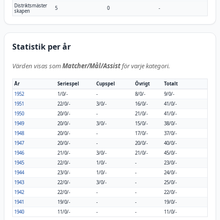
Distriktsmäster
5
0
-
skapen
Statistik per år
Värden visas som
Matcher/Mål/Assist
för varje kategori.
År
Seriespel
Cupspel
Övrigt
Totalt
1952
1/0/-
-
8/0/-
9/0/-
1951
22/0/-
3/0/-
16/0/-
41/0/-
1950
20/0/-
-
21/0/-
41/0/-
1949
20/0/-
3/0/-
15/0/-
38/0/-
1948
20/0/-
-
17/0/-
37/0/-
1947
20/0/-
-
20/0/-
40/0/-
1946
21/0/-
3/0/-
21/0/-
45/0/-
1945
22/0/-
1/0/-
-
23/0/-
1944
23/0/-
1/0/-
-
24/0/-
1943
22/0/-
3/0/-
-
25/0/-
1942
22/0/-
-
-
22/0/-
1941
19/0/-
-
-
19/0/-
1940
11/0/-
-
-
11/0/-