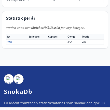
Vänskapsmatch
2
0
-
Statistik per år
Värden visas som
Matcher/Mål/Assist
för varje kategori.
År
Seriespel
Cupspel
Övrigt
Totalt
1955
-
-
2/0/-
2/0/-
SnokaDb
En ideellt framtagen statistikdatabas som samlar och gör IFK
Norrköpings fotbollshistoria lättillgänglig. Här kan du hitta