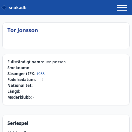
snokadb
Tor Jonsson
-
Fullständigt namn:
Tor Jonsson
Smeknamn:
-
Säsonger i IFK:
1955
Födelsedatum:
-
| †
-
Nationalitet:
-
Längd:
-
Moderklubb:
-
Seriespel