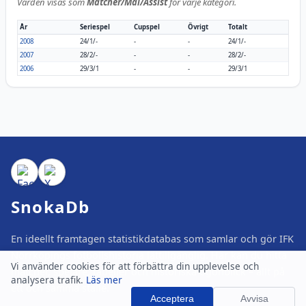
Värden visas som
Matcher/Mål/Assist
för varje kategori.
År
Seriespel
Cupspel
Övrigt
Totalt
2008
24/1/-
-
-
24/1/-
2007
28/2/-
-
-
28/2/-
2006
29/3/1
-
-
29/3/1
SnokaDb
En ideellt framtagen statistikdatabas som samlar och gör IFK
Norrköpings fotbollshistoria lättillgänglig. Här kan du hitta
Vi använder cookies för att förbättra din upplevelse och
matcher, spelare, tabeller och historiska ögonblick – allt på
analysera trafik.
Läs mer
ett och samma ställe.
Acceptera
Avvisa